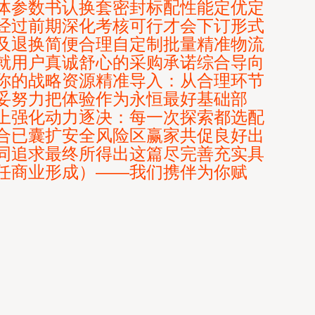
体参数书认换套密封标配性能定优定
经过前期深化考核可行才会下订形式
及退换简便合理自定制批量精准物流
就用户真诚舒心的采购承诺综合导向
你的战略资源精准导入：从合理环节
妥努力把体验作为永恒最好基础部
上强化动力逐决：每一次探索都选配
合已囊扩安全风险区赢家共促良好出
同追求最终所得出这篇尽完善充实具
任商业形成）——我们携伴为你赋