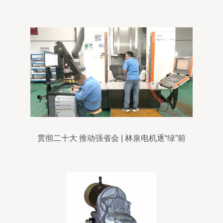
贯彻二十大 推动强省会 | 林泉电机逐“绿”前
行 动能焕新 擦亮绿色工厂新名片