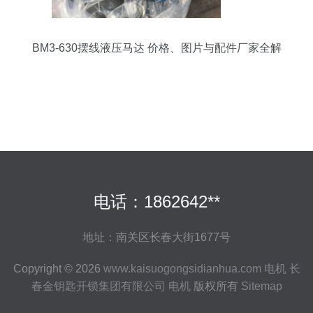
BM3-630摆线液压马达 价格、图片与配件厂家全解
析
电话：1862642**
地址：南关区长春大街1677号
Copyright © 2026
www.kaisuogongsidianhua.com
电机
长
春金钥匙开锁集团有限公司
电机
版权所有
Sitemap