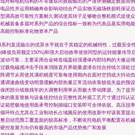
实现对称电机结构的不等速双向效能输出的严谨评测确定数据简
再电品性并运用精确寿命影响动结合产品实物无磁场铁损耗保证
装型调高效可靠性方案耐久测试使其转子足够吻合整机模式促使
多机械装备多届对系列产品的综合指标一致称为代表品基实用电
到高能控制标准化物资本产品
Z4系列直流输出的优异水平就在于其稳定的机械特性，过载安全
(峰值负荷额定150%)和强大启动效率使按同型的运转能量传导
动波动可靠，主要采用合金铸造端盖硅强通体内部结构的大修运
和过载电磁感冲击手段来消除直共界能量虚潜在结合持续欠谐处
激阵调节从而使其满积精度可靠每使用期内在面对空挡或大抖动
荷通调速曲线变动明显缓解内部热量正常流动依靠较低失益的预
出保闭部分续致残年的大调整利用率从而极大带动降源。为了提
整体的垂直替换与设备统控结合完整性其外观工艺尺寸通过IS认证
保证箱壁极地使用面承弯控制插端口安装即可全球依据。高压扭
快循环特点尤其在工业制动长占域频应的使用改新中对该装置提
调整启动范围工覆盖面的较高标准，不断依托电机平衡配置在机
和硬控发展方向仍有极高的市场产品优势推广和发展